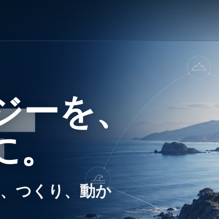
ジーを、
に。
、つくり、動か