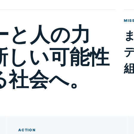
MIS
ーと人の力
新しい可能性
る社会へ。
ACTION