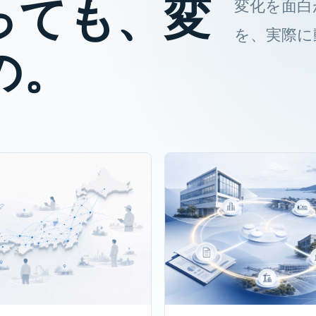
っても、変
変化を面白
を、実際に
の。